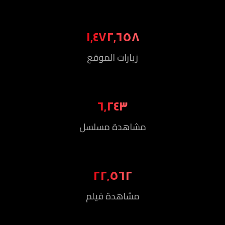
١٬٤٧٢٬٦٥٨
زيارات الموقع
٦٬٢٤٣
مشاهدة مسلسل
٢٢٬٥٦٢
مشاهدة فيلم