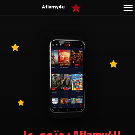
Aflamy4u
Aflamy4U يحتوي علي