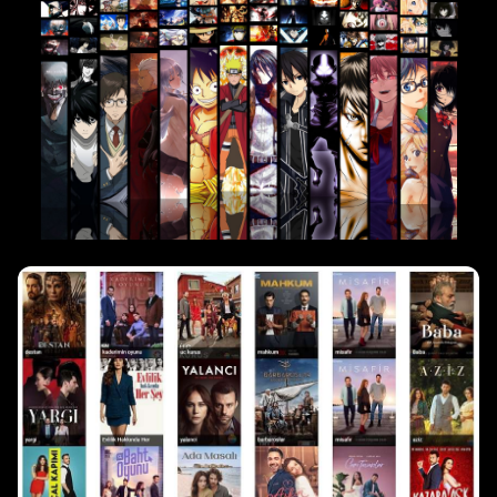
6,243 مسلسل
أنمي
1,517 مسلسل