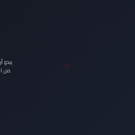
ع
يبدو أ
من ال