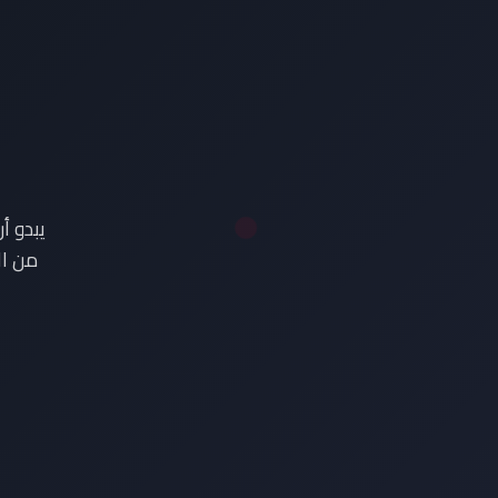
ع
يبدو أ
من ال