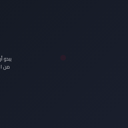
ع
يبدو أ
من ال