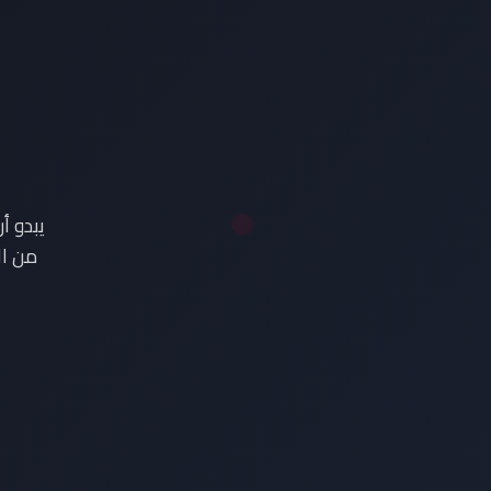
ع
يبدو أ
من ال