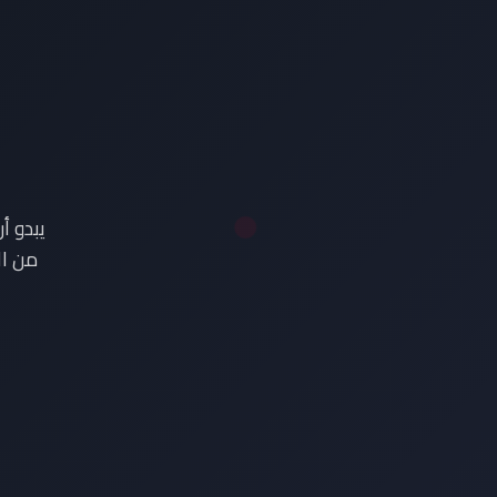
ع
يبدو أ
من ال