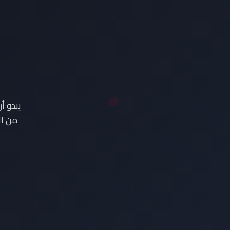
ع
يبدو أ
من ال