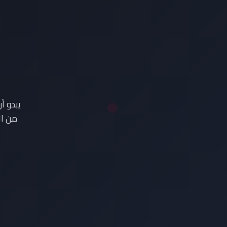
ع
يبدو أ
من ال