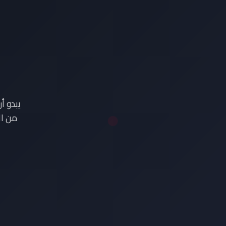
ع
يبدو أ
من ال