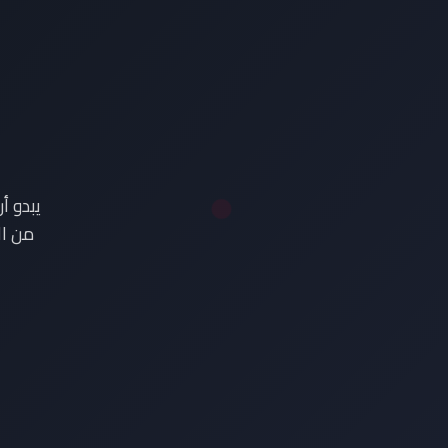
ع
يبدو أ
من ال