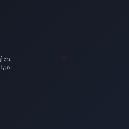
ع
يبدو أ
من ال