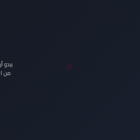
ع
يبدو أ
من ال