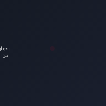
ع
يبدو أ
من ال