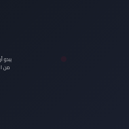
ع
يبدو أ
من ال