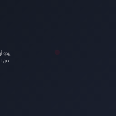
ع
يبدو أ
من ال