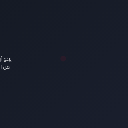
ع
يبدو أ
من ال