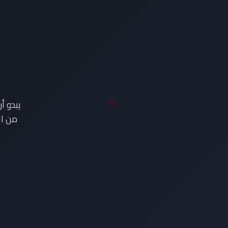
ع
يبدو أ
من ال