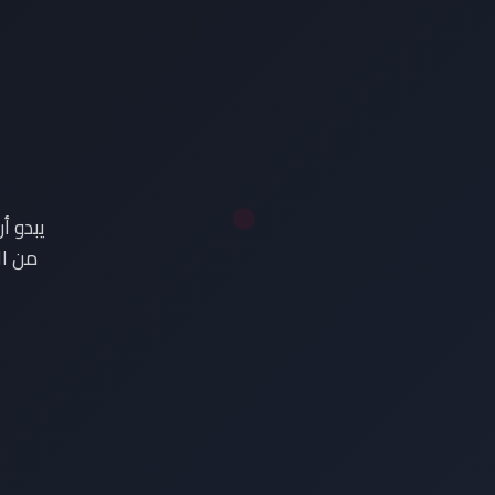
ع
يبدو أ
من ال