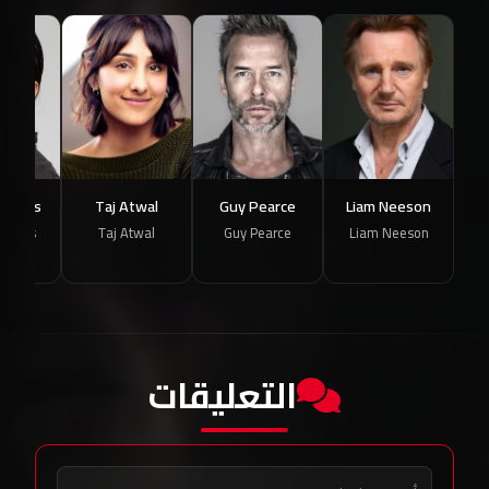
Torres
Taj Atwal
Guy Pearce
Liam Neeson
Torres
Taj Atwal
Guy Pearce
Liam Neeson
التعليقات