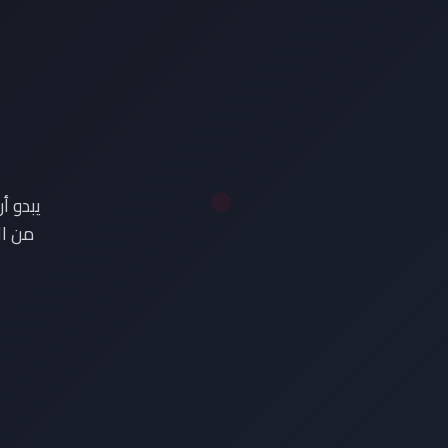
ع
يبدو أ
من ال