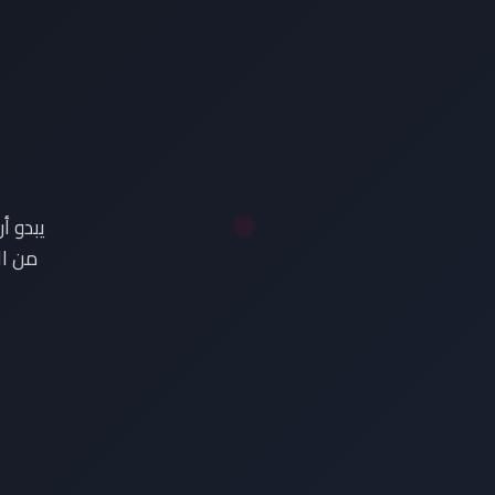
ع
يبدو أ
من ال