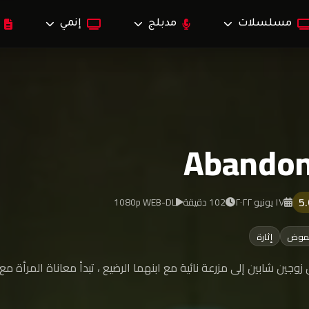
مسلسلات
مدبلج
إنمي
Abando
5
١٧ يونيو ٢٠٢٢
102 دقيقة
1080p WEB-DL
موض
إثارة
 زوجين شابين إلى مزرعة نائية مع ابنهما الرضيع ، تبدأ معاناة المرأة م