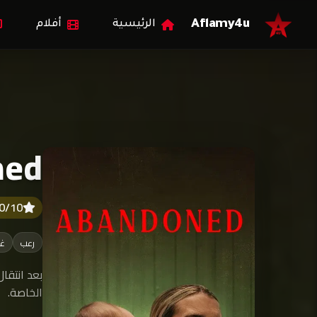
Aflamy4u
الرئيسية
أفلام
ned
.0/10
رعب
غ
بعد انتقال
الخاصة.