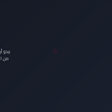
ع
يبدو أ
من ال