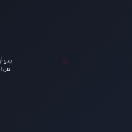
ع
يبدو أ
من ال