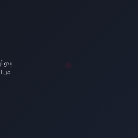
ع
يبدو أ
من ال