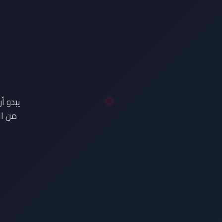
ع
يبدو أ
من ال