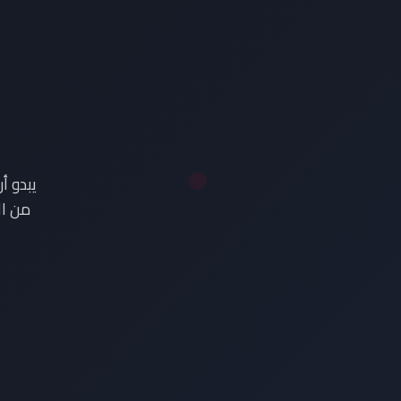
ع
يبدو أ
من ال