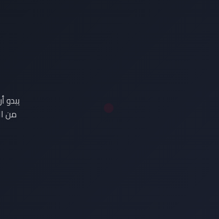
ع
يبدو أ
من ال