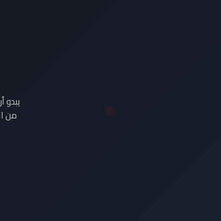
ع
يبدو أ
من ال