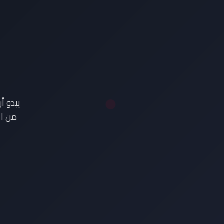
ع
يبدو أ
من ال